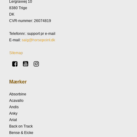
Lergravvej 10
8380 Trige
DK
CVR-nummer
:
26074819
Telefonnr.
:
support pr e-mail
E-mail
:
salg@horsepoint.dk
Sitemap
Mærker
Absorbine
Acavallo
Andis
Anky
Ariat
Back on Track
Bense & Eicke