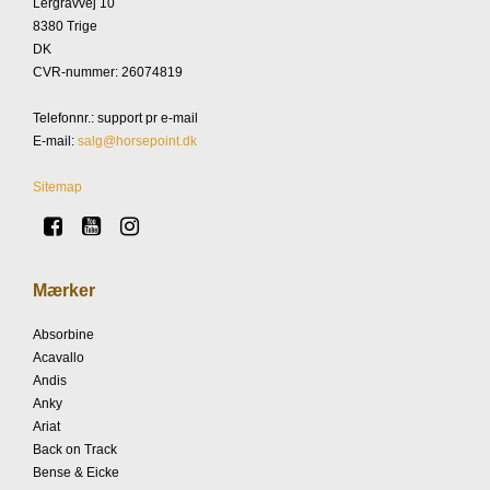
Lergravvej 10
8380 Trige
DK
CVR-nummer
:
26074819
Telefonnr.
:
support pr e-mail
E-mail
:
salg@horsepoint.dk
Sitemap
Mærker
Absorbine
Acavallo
Andis
Anky
Ariat
Back on Track
Bense & Eicke