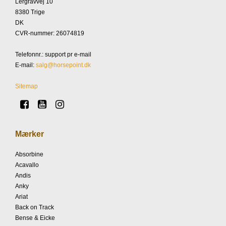
Lergravvej 10
8380 Trige
DK
CVR-nummer
:
26074819
Telefonnr.
:
support pr e-mail
E-mail
:
salg@horsepoint.dk
Sitemap
Mærker
Absorbine
Acavallo
Andis
Anky
Ariat
Back on Track
Bense & Eicke