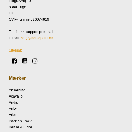
Lergravvej 10
8380 Trige
DK
CVR-nummer
:
26074819
Telefonnr.
:
support pr e-mail
E-mail
:
salg@horsepoint.dk
Sitemap
Mærker
Absorbine
Acavallo
Andis
Anky
Ariat
Back on Track
Bense & Eicke