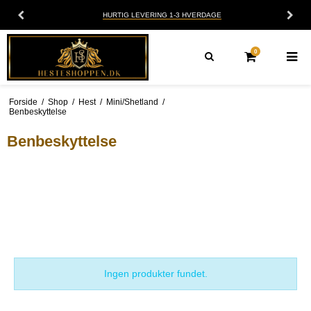
HURTIG LEVERING 1-3 HVERDAGE
0
Forside
/
Shop
/
Hest
/
Mini/Shetland
/
Benbeskyttelse
Benbeskyttelse
Ingen produkter fundet.