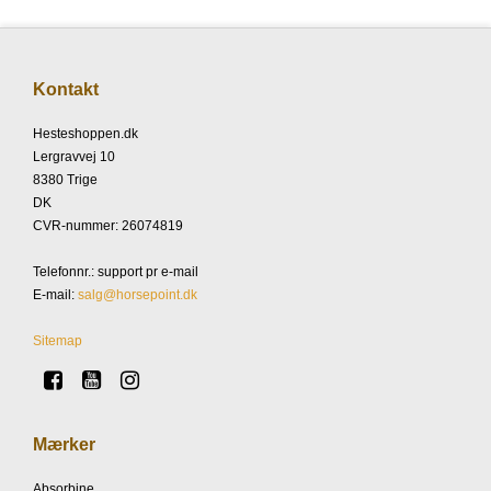
Kontakt
Hesteshoppen.dk
Lergravvej 10
8380 Trige
DK
CVR-nummer
:
26074819
Telefonnr.
:
support pr e-mail
E-mail
:
salg@horsepoint.dk
Sitemap
Mærker
Absorbine