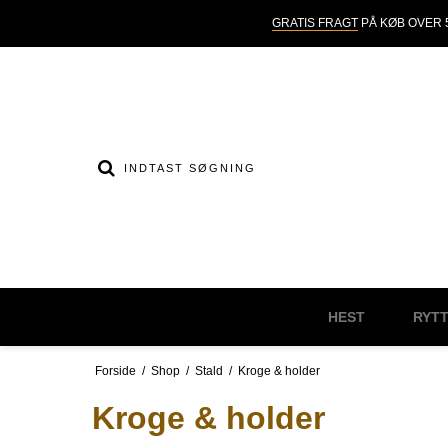
GRATIS FRAGT
PÅ KØB OVER 5
HEST
RYT
Forside
/
Shop
/
Stald
/
Kroge & holder
Kroge & holder