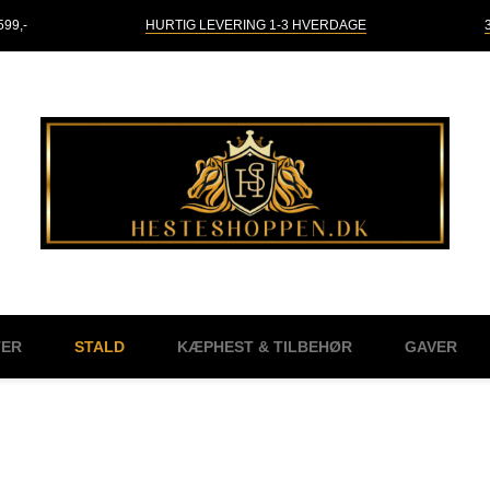
99,-
HURTIG LEVERING 1-3 HVERDAGE
TER
STALD
KÆPHEST & TILBEHØR
GAVER