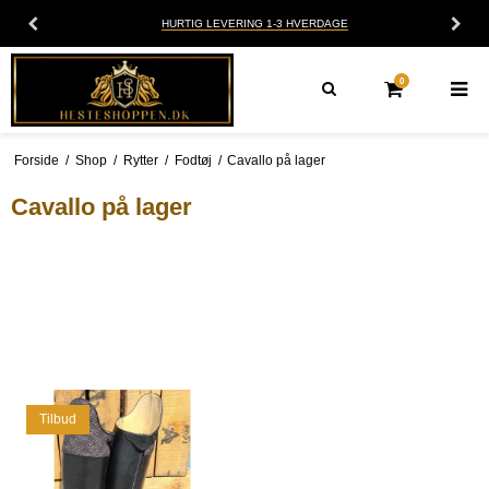
HURTIG LEVERING 1-3 HVERDAGE
0
Forside
/
Shop
/
Rytter
/
Fodtøj
/
Cavallo på lager
Cavallo på lager
Tilbud