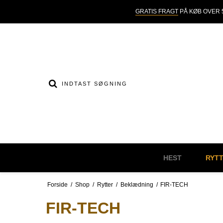
GRATIS FRAGT
PÅ KØB OVER 5
HEST
RYT
Forside
/
Shop
/
Rytter
/
Beklædning
/
FIR-TECH
FIR-TECH