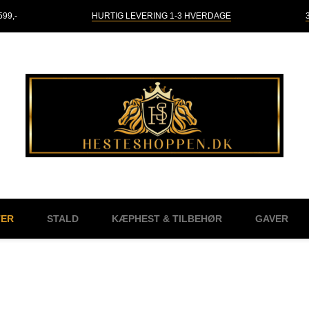
99,-
HURTIG LEVERING 1-3 HVERDAGE
TER
STALD
KÆPHEST & TILBEHØR
GAVER