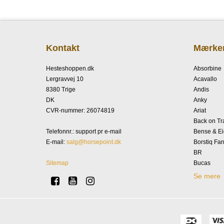
Kontakt
Mærke
Hesteshoppen.dk
Absorbine
Lergravvej 10
Acavallo
8380 Trige
Andis
DK
Anky
CVR-nummer
:
26074819
Ariat
Back on Tr
Telefonnr.
:
support pr e-mail
Bense & Ei
E-mail
:
salg@horsepoint.dk
Borstiq Fa
BR
Sitemap
Bucas
Se mere