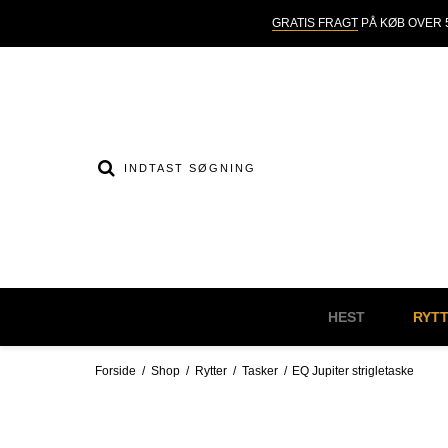
GRATIS FRAGT
PÅ KØB OVER 5
HEST
RYT
Forside
/
Shop
/
Rytter
/
Tasker
/
EQ Jupiter strigletaske