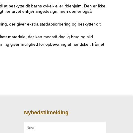
l at beskytte dit barns cykel- eller ridehjelm. Den er ikke
igt flerfarvet enhjørningedesign, men den er også
ing, der giver ekstra stødabsorbering og beskytter dit
ndtæt materiale, der kan modstå daglig brug og slid.
ing giver mulighed for opbevaring af handsker, hårnet
Nyhedstilmelding