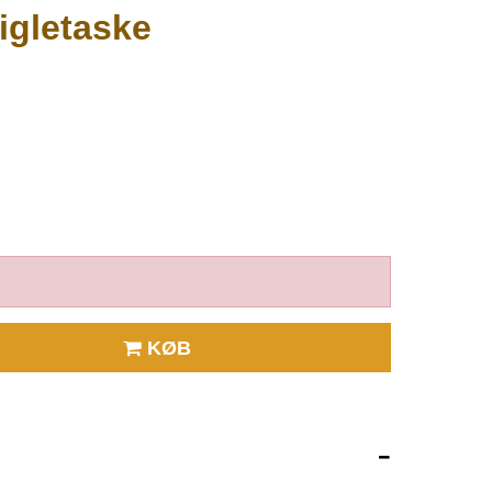
rigletaske
KØB