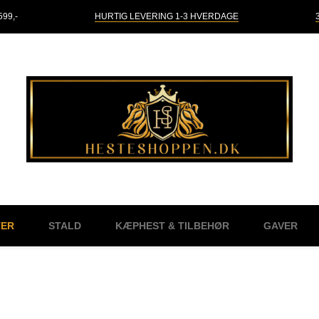
99,-
HURTIG LEVERING 1-3 HVERDAGE
TER
STALD
KÆPHEST & TILBEHØR
GAVER